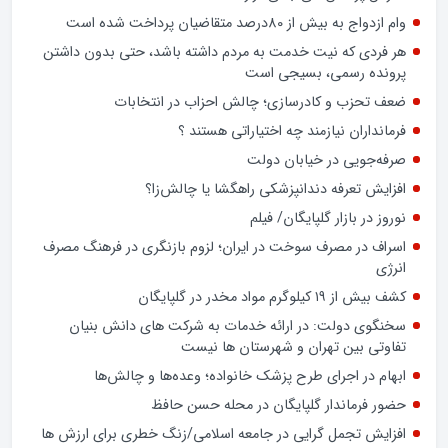
شهرستان‌های استان اصفهان چه می‌خواهند و چه ندارند؟
تشدید تخلفات در برخی بانک‌های خصوصی و شیوه‌های غیرشفاف
در پرداخت تسهیلات کلان، بار دیگر عملکرد شبکه بانکی کشور را در
معرض پرسش‌های جدی قرار داده است.
وام ازدواج به بیش از 80درصد متقاضیان پرداخت شده است
هر فردی که نیت خدمت به مردم داشته باشد، حتی بدون داشتن
پرونده رسمی، بسیجی است
ضعف تحزب و کادرسازی؛ چالش احزاب در انتخابات
فرمانداران نیازمند چه اختیاراتی هستند ؟
صرفه‌جویی در خیابان دولت
افزایش تعرفه دندانپزشکی راهگشا یا چالش‌زا؟
نوروز در بازار گلپایگان/ فیلم
اسراف در مصرف سوخت در ایران؛ لزوم بازنگری در فرهنگ مصرف
انرژی
کشف بیش از ۱۹ کیلوگرم مواد مخدر در گلپایگان
سخنگوی دولت: در ارائه خدمات به شرکت های دانش بنیان
تفاوتی بین تهران و شهرستان ها نیست