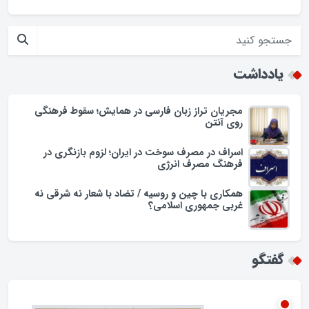
ابهام در اجرای طرح پزشک خانواده؛ وعده‌ها و چالش‌ها
حضور فرماندار گلپایگان در محله حسن حافظ
افزایش تجمل گرایی در جامعه اسلامی/زنگ خطری برای ارزش ها
یادداشت
مجریان تراز زبان فارسی در همایش؛ سقوط فرهنگی
روی آنتن
اسراف در مصرف سوخت در ایران؛ لزوم بازنگری در
فرهنگ مصرف انرژی
همکاری با چین و روسیه / تضاد با شعار نه شرقی نه
غربی جمهوری اسلامی؟