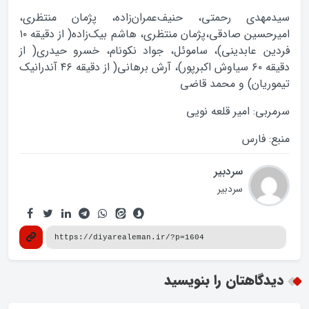
سيدمهدي رحمتي، حنيف‌عمران‌زاده، پژمان منتظري،
اميرحسين صادقي،پژمان منتظري، هاشم بيک‌زاده( از دقيقه ۱۰
فردين عابديني)، ساموئل، جواد نکونام، خسرو حيدري( از
دقيقه ۶۰ سياوش اکبرپور)، آرش برهاني( از دقيقه ۴۶ آندرانيک
تيموريان) و محمد قاضي
سرمربي: امير قلعه نويي
منبع: فارس
سردبیر
سردبیر
دیدگاهتان را بنویسید