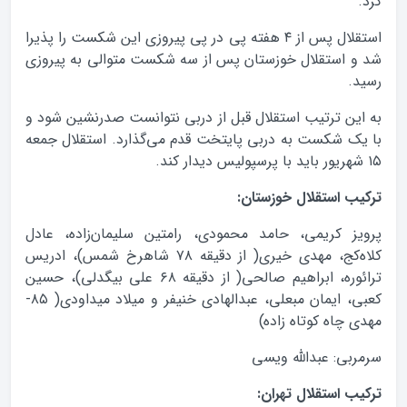
کرد.
استقلال پس از ۴ هفته پي در پي پيروزي اين شکست را پذيرا
شد و استقلال خوزستان پس از سه شکست متوالي به پيروزي
رسيد.
به اين ترتيب استقلال قبل از دربي نتوانست صدرنشين شود و
با يک شکست به دربي پايتخت قدم مي‌گذارد. استقلال جمعه
۱۵ شهريور بايد با پرسپوليس ديدار کند.
ترکيب استقلال خوزستان:
پرويز کريمي، حامد محمودي، رامتين سليمان‌زاده،‌ عادل
کلاه‌کج، مهدي خيري( از دقيقه ۷۸ شاهرخ شمس)، ادريس
ترائوره، ابراهيم صالحي( از دقيقه ۶۸ علي بيگدلي)، حسين
کعبي، ايمان مبعلي، عبدالهادي خنيفر و ميلاد ميداودي( ۸۵-
مهدي چاه کوتاه زاده)
سرمربي: عبدالله ويسي
ترکيب استقلال تهران: