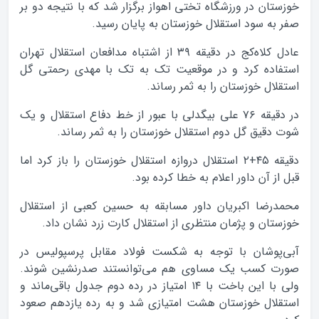
خوزستان در ورزشگاه تختي اهواز برگزار شد که با نتيجه دو بر
صفر به سود استقلال خوزستان به پايان رسيد.
عادل کلاه‌کج در دقيقه ۳۹ از اشتباه مدافعان استقلال تهران
استفاده کرد و در موقعيت تک به تک با مهدي رحمتي گل
استقلال خوزستان را به ثمر رساند.
در دقيقه ۷۶ علي بيگدلي با عبور از خط دفاع استقلال و يک
شوت دقيق گل دوم استقلال خوزستان را به ثمر رساند.
دقيقه ۴۵+۲ استقلال دروازه استقلال خوزستان را باز کرد اما
قبل از آن داور اعلام به خطا کرده بود.
محمدرضا اکبريان داور مسابقه به حسين کعبي از استقلال
خوزستان و پژمان منتظري از استقلال کارت زرد نشان داد.
آبي‌پوشان با توجه به شکست فولاد مقابل پرسپوليس در
صورت کسب يک مساوي هم مي‌توانستند صدرنشين شوند.
ولي با اين باخت با ۱۴ امتياز در رده دوم جدول باقي‌ماند و
استقلال خوزستان هشت امتيازي شد و به رده يازدهم صعود