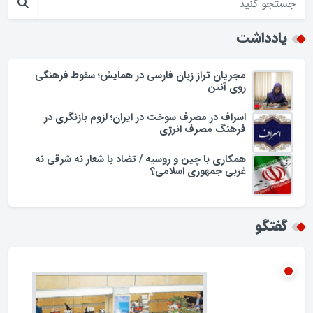
افزایش تجمل گرایی در جامعه اسلامی/زنگ خطری برای ارزش ها
یادداشت
مجریان تراز زبان فارسی در همایش؛ سقوط فرهنگی
روی آنتن
اسراف در مصرف سوخت در ایران؛ لزوم بازنگری در
فرهنگ مصرف انرژی
همکاری با چین و روسیه / تضاد با شعار نه شرقی نه
غربی جمهوری اسلامی؟
گفتگو