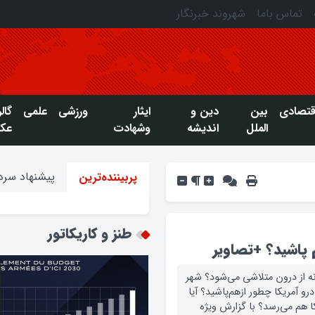
تماس باما
شهروند خبرنگار
قتصادی
بین
دین و
ایثار
ورزشی
علمی
گال
الملل
اندیشه
وشهادت
عک
پیشنهاد سردب
پربیننده‌ترین
طنز و کاریکاتور
 پاشید؟ +تصاویر
نه از درون متلاشی می‌شود؟ شهر
آمریکا چطور ازهم‌پاشید؟ آیا
 هم می‌رسد؟ با گزارش ویژه