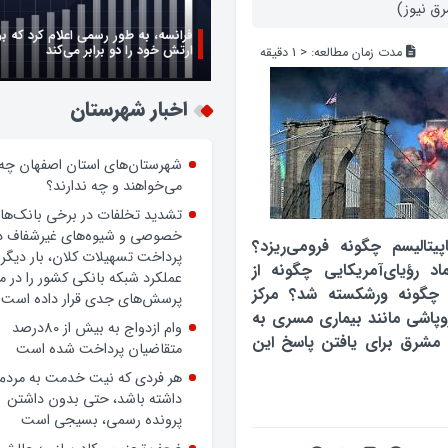
رق نیوز)
فرانسه، به طور رسمی اعلام کرد که ب
ارتش خود را دو برابر می‌کند
مدت زمان مطالعه:
< 1
دقیقه
اخبار شهرستان
شهرستان‌های استان اصفهان چه
می‌خواهند و چه ندارند؟
تشدید تخلفات در برخی بانک‌ها
خصوصی و شیوه‌های غیرشفاف د
پیتالیسم چگونه فرومی‌ریزد؟
پرداخت تسهیلات کلان، بار دیگر
اد رؤیای‌آمریکایی چگونه از
عملکرد شبکه بانکی کشور را در 
چگونه ورشکسته شد؟ مرکز
پرسش‌های جدی قرار داده است.
روپاشی مانند بیماری مسری به
وام ازدواج به بیش از 80درصد
 مشرق برای یافتن پاسخ این
متقاضیان پرداخت شده است
هر فردی که نیت خدمت به مردم
داشته باشد، حتی بدون داشتن
پرونده رسمی، بسیجی است