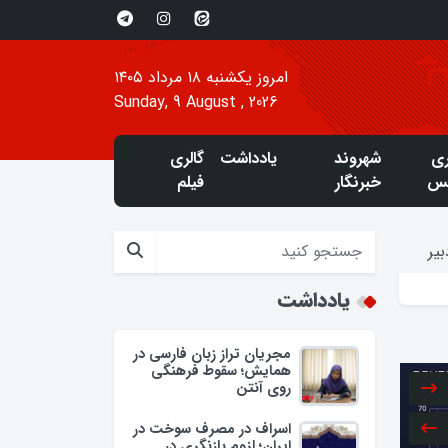
امروز یکشنبه ۱۸ مرداد ۱۴۰۵
Sunday, 9 August , 2026
ری
شهروند
یادداشت
گالری
س
خبرنگار
فیلم
یر
یادداشت
مجریان تراز زبان فارسی در
همایش؛ سقوط فرهنگی
روی آنتن
اسراف در مصرف سوخت در
ایران؛ لزوم بازنگری در