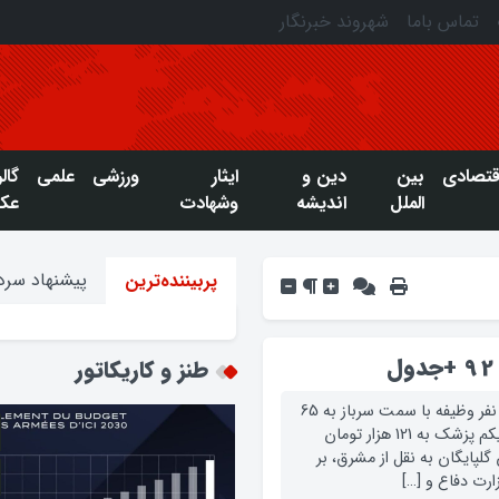
تماس باما
شهروند خبرنگار
قتصادی
بین
دین و
ایثار
ورزشی
علمی
گال
الملل
اندیشه
وشهادت
عک
پیشنهاد سردب
پربیننده‌ترین
طنز و کاریکاتور
بر اساس آيين‌نامه جدید، کمترين دريافتي ناخالص يک نفر وظيفه با سمت سرباز به 65
هزار تومان و بيشترين حقوق دريافتي متعلق به ستوان يکم پزشک به 121 هزار تومان
پایگان به نقل از مشرق، بر
ارت دفاع و […]