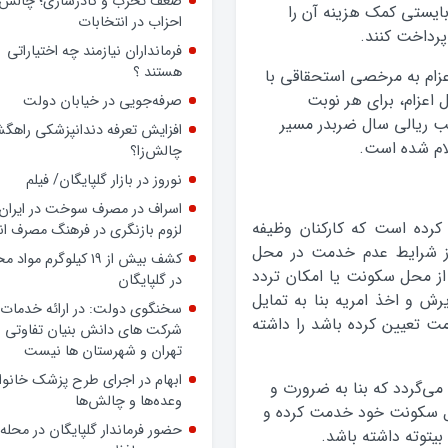
ضعف تحزب و کادرسازی؛ چالش
بایستی کمک هزینه آن را
احزاب در انتخابات
پرداخت کنند.
فرمانداران نیازمند چه اختیاراتی
هستند ؟
عزام به مرخصی استحقاقی با
اعزام، برای هر نوبت
صرفه‌جویی در خیابان دولت
ب ریالی سال ضربدر مسیر
افزایش تعرفه دندانپزشکی راهگشا
لام شده است.
چالش‌زا؟
نوروز در بازار گلپایگان/ فیلم
اسراف در مصرف سوخت در ایران؛
کرده است که کارکنان وظیفه
لزوم بازنگری در فرهنگ مصرف ان
از شرایط عدم خدمت در محل
کشف بیش از ۱۹ کیلوگرم مواد
ی در فاصله کمتر از 35 کیلومتر از محل سکونت یا امکان تردد
در گلپایگان
رش و اخذ امریه بنا به تمایل
سخنگوی دولت: در ارائه خدمات 
تعیین کرده باشد را داشته
شرکت های دانش بنیان تفاوتی ب
تهران و شهرستان ها نیست
ابهام در اجرای طرح پزشک خانوا
می‌گردد که بنا به ضرورت و
وعده‌ها و چالش‌ها
محل سکونت خود خدمت کرده و
حضور فرماندار گلپایگان در محله
بیتوته داشته باشد.