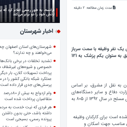
مدت زمان مطالعه:
2
دقیقه
فرانسه، به طور رسمی اعلام کرد که ب
ارتش خود را دو برابر می‌کند
اخبار شهرستان
شهرستان‌های استان اصفهان چه
ص يک نفر وظيفه با سمت سرباز
می‌خواهند و چه ندارند؟
به 65 هزار تومان و بيشترين حقوق دريافتي متعلق به ستوان يکم پزشک به 121
تشدید تخلفات در برخی بانک‌ها
خصوصی و شیوه‌های غیرشفاف د
پرداخت تسهیلات کلان، بار دیگر
عملکرد شبکه بانکی کشور را در 
ن به نقل از مشرق، بر اساس
پرسش‌های جدی قرار داده است.
زارت دفاع و سایر دستگاه‌های
وام ازدواج به بیش از 80درصد
مربوط، ضریب ریالی حقوق کارکنان وظيفه نيروهاي مسلح در سال 1392 از 805 به
متقاضیان پرداخت شده است
هر فردی که نیت خدمت به مردم
داشته باشد، حتی بدون داشتن
ده است برای کارکنان وظیفه
پرونده رسمی، بسیجی است
ی مناسب جهت اسکان و