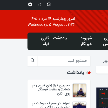
امروز چهارشنبه ۱۴ مرداد ۱۴۰۵
Wednesday, 5 August , 2026
ری
شهروند
یادداشت
گالری
س
خبرنگار
فیلم
یر
یادداشت
مجریان تراز زبان فارسی در
همایش؛ سقوط فرهنگی
روی آنتن
اسراف در مصرف سوخت در
ایران؛ لزوم بازنگری در