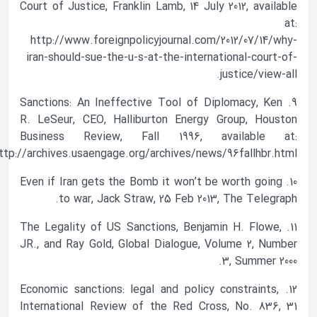
Court of Justice, Franklin Lamb, 14 July 2012, available
at:
http://www.foreignpolicyjournal.com/2012/07/14/why-
iran-should-sue-the-u-s-at-the-international-court-of-
justice/view-all.
9. Sanctions: An Ineffective Tool of Diplomacy, Ken
R. LeSeur, CEO, Halliburton Energy Group, Houston
Business Review, Fall 1996, available at:
http://archives.usaengage.org/archives/news/96fallhbr.html.
10. Even if Iran gets the Bomb it won’t be worth going
to war, Jack Straw, 25 Feb 2013, The Telegraph.
11. The Legality of US Sanctions, Benjamin H. Flowe,
JR., and Ray Gold, Global Dialogue, Volume 2, Number
3, Summer 2000.
12. Economic sanctions: legal and policy constraints,
International Review of the Red Cross, No. 836, 31