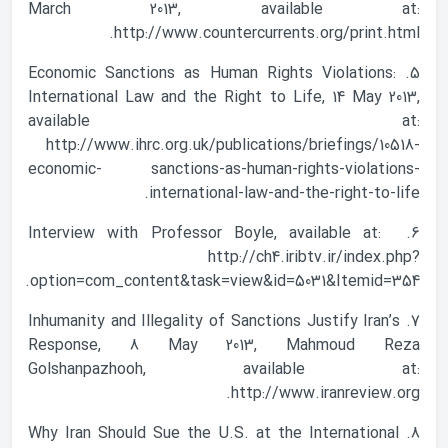
March 2013, available at:
http://www.countercurrents.org/print.html.
5. Economic Sanctions as Human Rights Violations:
International Law and the Right to Life, 14 May 2013,
available at:
http://www.ihrc.org.uk/publications/briefings/10518-
economic- sanctions-as-human-rights-violations-
international-law-and-the-right-to-life.
6. Interview with Professor Boyle, available at:
http://ch4.iribtv.ir/index.php?
option=com_content&task=view&id=5031&Itemid=354.
7. Inhumanity and Illegality of Sanctions Justify Iran’s
Response, 8 May 2013, Mahmoud Reza
Golshanpazhooh, available at:
http://www.iranreview.org.
8. Why Iran Should Sue the U.S. at the International