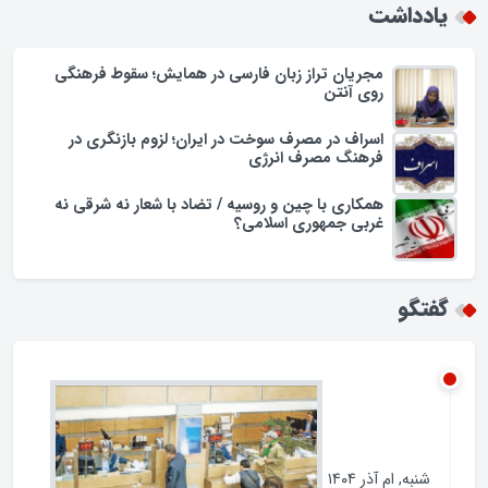
یادداشت
مجریان تراز زبان فارسی در همایش؛ سقوط فرهنگی
روی آنتن
اسراف در مصرف سوخت در ایران؛ لزوم بازنگری در
فرهنگ مصرف انرژی
همکاری با چین و روسیه / تضاد با شعار نه شرقی نه
غربی جمهوری اسلامی؟
گفتگو
شنبه, ام آذر ۱۴۰۴