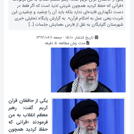
«قرآنی که حفظ کردید همچون شربتی لذیذ است که اگر فقط در
دست نگهداری فایده‌ای ندارد بلکه باید آن را چشید و چشیدن این
شربت یعنی عمل به احکام قرآن». به گزارش پایگاه تحلیلی خبری
شهرستان گلپایگان به نقل از فارس ،همایش جلسات […]
تاریخ انتشار: ۱۵:۱۰ - جمعه ۱۳۹۲/۰۶/۱
مدت زمان مطالعه:
5
دقیقه
یکی از حافظان قرآن
کریم گفت: رهبر
معظم انقلاب به من
فرمودند «قرآنی که
حفظ کردید همچون