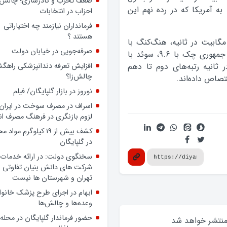
ضعف تحزب و کادرسازی؛ چالش
 آمریکا که در رده نهم این
احزاب در انتخابات
فرمانداران نیازمند چه اختیاراتی
هستند ؟
د از کره جنوبی، به ترتیب ژاپن با سرعت 11.7 مگابیت در ثانیه، هنگ‌کنگ با
صرفه‌جویی در خیابان دولت
10.9، سوئیس با 10.1، هلند با 9.9، لتونی با 9.8، جمهوری چک با 9.6، سوئد با
و دانمارک با 8.2 مگابیت در ثانیه رتبه‌های دوم تا دهم
افزایش تعرفه دندانپزشکی راهگشا
چالش‌زا؟
صاص داده‌اند.
نوروز در بازار گلپایگان/ فیلم
اسراف در مصرف سوخت در ایران؛
لزوم بازنگری در فرهنگ مصرف ان
کشف بیش از ۱۹ کیلوگرم مواد
در گلپایگان
سخنگوی دولت: در ارائه خدمات 
شرکت های دانش بنیان تفاوتی ب
تهران و شهرستان ها نیست
ابهام در اجرای طرح پزشک خانوا
وعده‌ها و چالش‌ها
حضور فرماندار گلپایگان در محله
 منتشر خواهد‌ شد