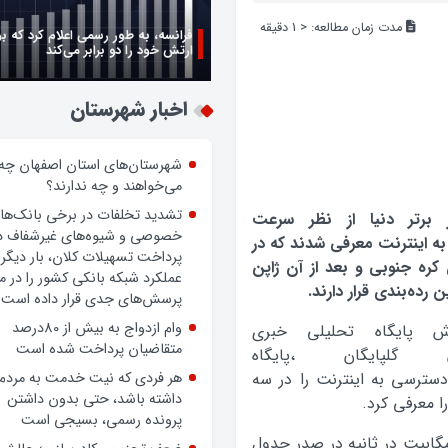
مدت زمان مطالعه:
< 1
دقیقه
فرانسه، به طور رسمی اعلام کرد که ب
ارتش خود را دو برابر می‌کند
اخبار شهرستان
شهرستان‌های استان اصفهان چه
می‌خواهند و چه ندارند؟
تشدید تخلفات در برخی بانک‌ها
ر برتر دنیا از نظر سرعت
خصوصی و شیوه‌های غیرشفاف د
ه اینترنت معرفی شدند که در
پرداخت تسهیلات کلان، بار دیگر
 کره جنوبی و بعد از آن ژاپن
عملکرد شبکه بانکی کشور را در 
 رده‌بندی قرار دارند.
پرسش‌های جدی قرار داده است.
وام ازدواج به بیش از 80درصد
ش پایگاه تحلیلی خبری
متقاضیان پرداخت شده است
ن گلپایگان ،پایگاه
سترسی به اینترنت را در سه
هر فردی که نیت خدمت به مردم
داشته باشد، حتی بدون داشتن
پرونده رسمی، بسیجی است
ین اساس کره جنوبی با سرعت متوسط 14٫2 مگابیت در ثانیه در صدر جدول