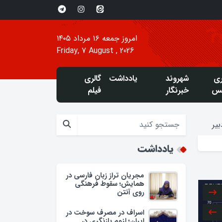
امروز جمعه ۱۶ مرداد ۱۴۰۵
Friday, 7 August , 2026
ری
شهروند
یادداشت
گالری
س
خبرنگار
فیلم
یر
یادداشت
مجریان تراز زبان فارسی در
همایش؛ سقوط فرهنگی
روی آنتن
اسراف در مصرف سوخت در
ایران؛ لزوم بازنگری در