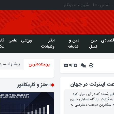
تماس باما
شهروند خبرنگار
قتصادی
بین
دین و
ایثار
ورزشی
علمی
گال
الملل
اندیشه
وشهادت
عک
پیشنهاد سردب
پربیننده‌ترین
عت اینترنت در جهان
طنز و کاریکاتور
رفی شدند که در این میان کره
. به گزارش پایگاه تحلیلی خبری
ایگاه اینترنتی مشیبل، 10 کشوری که بیشترین سرعت دسترسی به