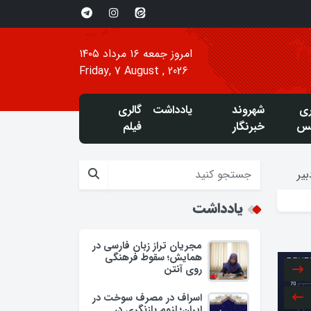
امروز جمعه ۱۶ مرداد ۱۴۰۵
Friday, 7 August , 2026
ری
شهروند
یادداشت
گالری
س
خبرنگار
فیلم
یر
یادداشت
مجریان تراز زبان فارسی در
همایش؛ سقوط فرهنگی
روی آنتن
اسراف در مصرف سوخت در
ایران؛ لزوم بازنگری در