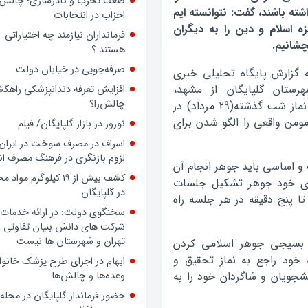
داشته باشد، حتی بدون داشتن
شته باشند، گفت: نتوانسته ایم
پرونده رسمی، بسیجی است
ه اسلام و دین را به دیگران
ضعف تحزب و کادرسازی؛ چالش
شانیم.
احزاب در انتخابات
فرمانداران نیازمند چه اختیاراتی
 گزارش پایگاه تحلیلی خبری
هستند ؟
هرستان گلپایگان از مشهد،
حجت الاسلام محسن قرائتی، رئیس ستاد اقامه نماز شب گذشته(29 مرداد) در
صرفه‌جویی در خیابان دولت
ومن واقعی را الگو شدن برای
افزایش تعرفه دندانپزشکی راهگشا
چالش‌زا؟
نوروز در بازار گلپایگان/ فیلم
 و اساسی باید جوهر انجام آن
اسراف در مصرف سوخت در ایران؛
های خود جوهر تشکیل جلسات
لزوم بازنگری در فرهنگ مصرف ان
تا پنج دقیقه در هر جلسه راه
کشف بیش از ۱۹ کیلوگرم مواد
در گلپایگان
ید بسیجی جوهر اسلامی کردن
سخنگوی دولت: در ارائه خدمات 
ه خود راجع به نماز تحقیق و
شرکت های دانش بنیان تفاوتی ب
جویان و شاگردان خود را به
تهران و شهرستان ها نیست
ابهام در اجرای طرح پزشک خانوا