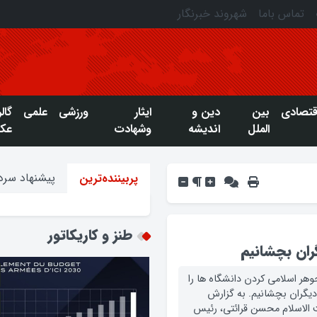
تماس باما
شهروند خبرنگار
قتصادی
بین
دین و
ایثار
ورزشی
علمی
گال
الملل
اندیشه
وشهادت
عک
پیشنهاد سردب
پربیننده‌ترین
طنز و کاریکاتور
گران بچشانیم
جوهر اسلامی کردن دانشگاه ها را
 دیگران بچشانیم. به گزارش
 الاسلام محسن قرائتی، رئیس