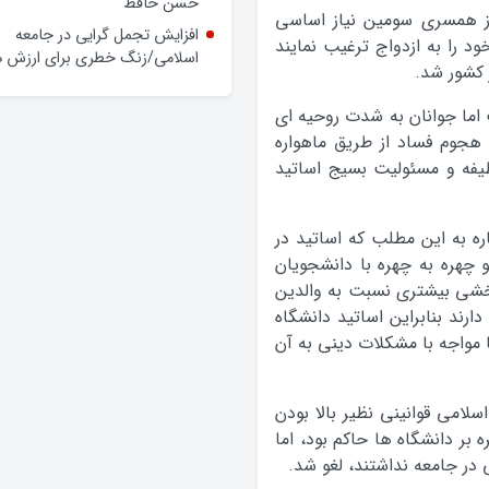
وعده‌ها و چالش‌ها
از همسری سومین نیاز اساسی
حضور فرماندار گلپایگان در محله
د را به ازدواج ترغیب نمایند
حسن حافظ
 کشور شد.
افزایش تجمل گرایی در جامعه
اما جوانان به شدت روحیه ای
اسلامی/زنگ خطری برای ارزش ه
 هجوم فساد از طریق ماهواره
ظیفه و مسئولیت بسیج اساتید
ره به این مطلب که اساتید در
و چهره به چهره با دانشجویان
بخشی بیشتری نسبت به والدین
رند بنابراین اساتید دانشگاه
 مواجه با مشکلات دینی به آن
لامی قوانینی نظیر بالا بودن
 بر دانشگاه ها حاکم بود، اما
ی در جامعه نداشتند، لغو شد.