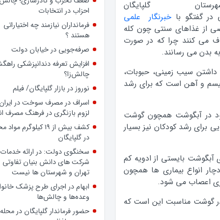
ضعف تحزب و کادرسازی؛ چالش
هرستان گلپایگان
احزاب در انتخابات
 در گفتگو با
خبرنگار علمي
فرمانداران نیازمند چه اختیاراتی
ي از غذاهاي سنتي چون كله
هستند ؟
ف مي كنند چرا كه در صورت
صرفه‌جویی در خیابان دولت
به بدن مي رسانند.
افزایش تعرفه دندانپزشکی راهگشا
 داشتن سيب زميني، حبوبات،
چالش‌زا؟
كليسم و آهن است كه براي رشد
نوروز در بازار گلپایگان/ فیلم
اسراف در مصرف سوخت در ایران؛
لزوم بازنگری در فرهنگ مصرف ان
جود در آبگوشت همچون گوشت
 اين مواد غذايي براي رشد كودكان نيز بسيار
کشف بیش از ۱۹ کیلوگرم مواد
در گلپایگان
سخنگوی دولت: در ارائه خدمات 
 آبگوشت بايستي از ادويه كم
شرکت های دانش بنیان تفاوتی ب
چار انواع بيماري ها همچون
تهران و شهرستان ها نیست
ري اعصاب مي شود.
ابهام در اجرای طرح پزشک خانوا
وعده‌ها و چالش‌ها
در گوشت مناسبت اين است كه
حضور فرماندار گلپایگان در محله