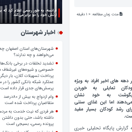
فرانسه، به طور رسمی اعلام کرد که ب
مدت زمان مطالعه:
< 1
دقیقه
ارتش خود را دو برابر می‌کند
اخبار شهرستان
شهرستان‌های استان اصفهان چه
می‌خواهند و چه ندارند؟
تشدید تخلفات در برخی بانک‌ها
خصوصی و شیوه‌های غیرشفاف د
پرداخت تسهیلات کلان، بار دیگر
 دهه هاي اخير افراد به ويژه
عملکرد شبکه بانکی کشور را در 
ودكان تمايلي به خوردن
پرسش‌های جدی قرار داده است.
بگوشت به خود نشان
وام ازدواج به بیش از 80درصد
ي‌دهند اما اين غذاي سنتي
متقاضیان پرداخت شده است
اي رشد كودكان بسيار مفيد
هر فردی که نیت خدمت به مردم
ست.
داشته باشد، حتی بدون داشتن
پرونده رسمی، بسیجی است
 گزارش پایگاه تحلیلی خبری