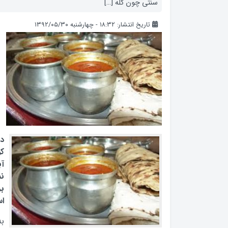
سنتي چون كله […]
تاریخ انتشار: ۱۸:۳۲ - چهارشنبه ۱۳۹۲/۰۵/۳۰
در
ك
آ
نم
بر
ا
به