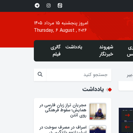
امروز پنجشنبه ۱۵ مرداد ۱۴۰۵
Thursday, 6 August , 2026
ری
شهروند
یادداشت
گالری
س
خبرنگار
فیلم
یر
یادداشت
مجریان تراز زبان فارسی در
همایش؛ سقوط فرهنگی
روی آنتن
اسراف در مصرف سوخت در
ایران؛ لزوم بازنگری در