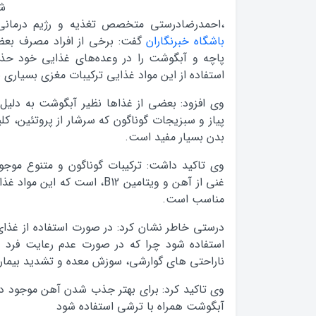
ش
،احمدرضادرستي متخصص تغذيه و رژيم درماني
باشگاه خبرنگاران
گفت: برخي از افراد مصرف بعض
پاچه و آبگوشت را در وعده‌هاي غذايي خود حذ
استفاده از اين مواد غذايي تركيبات مغزي بسياري 
وي افزود: بعضي از غذاها نظير آبگوشت به دليل
پياز و سبزيجات گوناگون كه سرشار از پروتئين، 
بدن بسيار مفيد است.
وي تاكيد داشت: تركيبات گوناگون و متنوع مو
غني از آهن و ويتامين B12، است كه
مناسب است.
درستي خاطر نشان كرد: در صورت استفاده از غذاي
استفاده شود چرا كه در صورت عدم رعايت فرد د
ناراحتي هاي گوارشي، سوزش معده و تشديد بيما
وي تاكيد كرد: براي بهتر جذب شدن آهن موجود 
آبگوشت همراه با ترشي استفاده شود