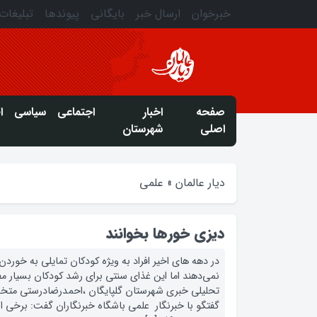
خبرخوان
ارسال خبر
بایگانی
پیوندها
تبلیغات
صفحه
اخبار
اجتماعی
سیاسی
ا
اصلی
شهرستان
دیار عالمان
»
علمی
ديزي خورها بخوانند
در دهه هاي اخير افراد به ويژه كودكان تمايلي به خور
نمي‌دهند اما اين غذاي سنتي براي رشد كودكان بسيار م
تحلیلی خبری شهرستان گلپایگان ،احمدرضادرستي متخص
گفتگو با خبرنگار علمي باشگاه خبرنگاران گفت: برخي ا