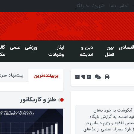
تماس باما
شهروند خبرنگار
قتصادی
بین
دین و
ایثار
ورزشی
علمی
گال
الملل
اندیشه
وشهادت
عک
پیشنهاد سردب
پربیننده‌ترین
طنز و کاریکاتور
دن آبگوشت به خود نشان
فيد است. به گزارش پایگاه
ص تغذيه و رژيم درماني در
ز افراد مصرف بعضي از غذاهاي