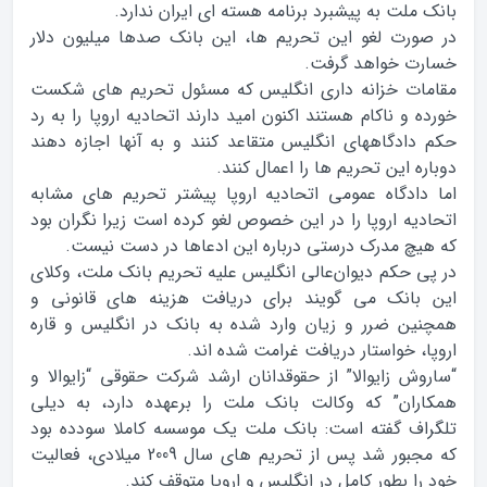
بانک ملت به پيشبرد برنامه هسته اي ايران ندارد.
در صورت لغو اين تحريم ها، اين بانک صدها ميليون دلار
خسارت خواهد گرفت.
مقامات خزانه داري انگليس که مسئول تحريم هاي شکست
خورده و ناکام هستند اکنون اميد دارند اتحاديه اروپا را به رد
حکم دادگاههاي انگليس متقاعد کنند و به آنها اجازه دهند
دوباره اين تحريم ها را اعمال کنند.
اما دادگاه عمومي اتحاديه اروپا پيشتر تحريم هاي مشابه
اتحاديه اروپا را در اين خصوص لغو کرده است زيرا نگران بود
که هيچ مدرک درستي درباره اين ادعاها در دست نيست.
در پی حکم دیوان‌عالی انگلیس علیه تحریم بانک ملت، وکلای
این بانک می گویند برای دریافت هزینه های قانونی و
همچنین ضرر و زیان وارد شده به بانک در انگلیس و قاره
اروپا، خواستار دریافت غرامت شده اند.
“ساروش زایوالا” از حقوقدانان ارشد شرکت حقوقی “زایوالا و
همکاران” که وکالت بانک ملت را برعهده دارد، به دیلی
تلگراف گفته است: بانک ملت یک موسسه کاملا سودده بود
که مجبور شد پس از تحریم های سال 2009 میلادی، فعالیت
خود را بطور کامل در انگلیس و اروپا متوقف کند.