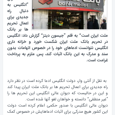
“انگليس به
دنبال راه
جديدي براي
اعمال تحريم
ها بر بانک
ملت ايران است” به قلم “جيسون ديتز” گزارش داد: انگليس
در تحريم بانک ملت ايران شکست خورد و خزانه داري
انگليس نتوانست ادعاهاي خود را در خصوص اتهامات بدون
سند و مدرک به اين بانک اثبات کند، پس ملزم به پرداخت
غرامت است.
به نقل از آنتي وار، دولت انگليس ادعا کرده است در نظر دارد
راه جديدي براي اعمال تحريم ها بر بانک ملت ايران پيدا کند
و اين در حاليست که ديوان عالي انگليس اين تحريم ها را
“غير منطقي” دانسته و خواهان لغو آنها شده است.
ديوان عالي انگليس با صدور حکمي اعلام کرده است دولت
اين کشور هيچ مدرکي براي اثبات ادعاهايش در خصوص کمک