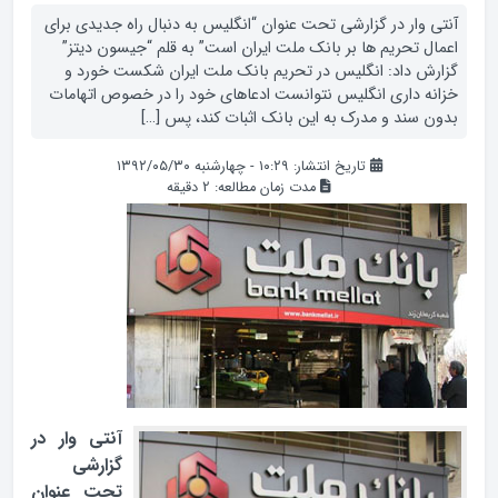
آنتي وار در گزارشي تحت عنوان “انگليس به دنبال راه جديدي براي
اعمال تحريم ها بر بانک ملت ايران است” به قلم “جيسون ديتز”
گزارش داد: انگليس در تحريم بانک ملت ايران شکست خورد و
خزانه داري انگليس نتوانست ادعاهاي خود را در خصوص اتهامات
بدون سند و مدرک به اين بانک اثبات کند، پس […]
تاریخ انتشار: ۱۰:۲۹ - چهارشنبه ۱۳۹۲/۰۵/۳۰
مدت زمان مطالعه:
2
دقیقه
آنتي وار در
گزارشي
تحت عنوان