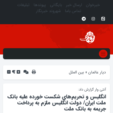
خبرخوان
ارسال خبر
بایگانی
پیوندها
تبلیغات
تماس باما
شهروند خبرنگار
دیار عالمان
»
بین الملل
آنتي وار گزارش داد:
انگليس و تحريم‌هاي شکست خورده عليه بانک
ملت ايران/ دولت انگليس ملزم به پرداخت
جريمه به بانک ملت