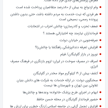
معرض پرسش‌های جدی قرار داده است.
وام ازدواج به بیش از 80درصد متقاضیان پرداخت شده است
هر فردی که نیت خدمت به مردم داشته باشد، حتی بدون داشتن
پرونده رسمی، بسیجی است
ضعف تحزب و کادرسازی؛ چالش احزاب در انتخابات
فرمانداران نیازمند چه اختیاراتی هستند ؟
صرفه‌جویی در خیابان دولت
افزایش تعرفه دندانپزشکی راهگشا یا چالش‌زا؟
نوروز در بازار گلپایگان/ فیلم
اسراف در مصرف سوخت در ایران؛ لزوم بازنگری در فرهنگ مصرف
انرژی
کشف بیش از ۱۹ کیلوگرم مواد مخدر در گلپایگان
سخنگوی دولت: در ارائه خدمات به شرکت های دانش بنیان
تفاوتی بین تهران و شهرستان ها نیست
ابهام در اجرای طرح پزشک خانواده؛ وعده‌ها و چالش‌ها
حضور فرماندار گلپایگان در محله حسن حافظ
افزایش تجمل گرایی در جامعه اسلامی/زنگ خطری برای ارزش ها