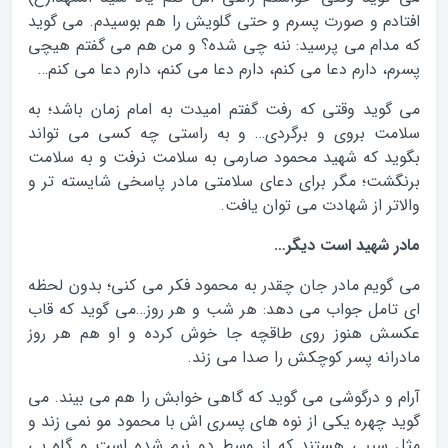
افتادم و صورت پسرم و حتی گلویش را هم بوسیدم. می گوید
که مدام می پرسید: ننه چی شده؟ و من هم می گفتم هیچی
پسرم، دارم دعا می کنم، دارم دعا می کنم، دارم دعا می کنم…
می گوید وقتی که رفت گفتم امیدت به امام زمان باشد؛ به
سلامت بروی و برگردی… و به راستی چه کسی می تواند
بگوید که شهید محمود صارمی به سلامت نرفت و به سلامت
برنگشت؛ مگر برای دعای سلامتی مادر پاسخی شایسته تر و
والاتر از شهادت می توان یافت.
مادر شهید است دیگر…
می گویم مادر جان چقدر به محمود فکر می کنی؛ بدون لحظه
ای تامل جواب می دهد: هر شب و هر روز…می گوید که قاب
عکسش هنوز روی طاقچه جا خوش کرده و او هم هر روز
مادرانه پسر کوچکش را صدا می زند.
آرام و درگوشی می گوید که گاهی خوابش را هم می بیند. می
گوید چهره یکی از نوه های پسری اش با محمود مو نمی زند و
مثل سیبی هستند که از وسط دو نیم شده است و گاه بی