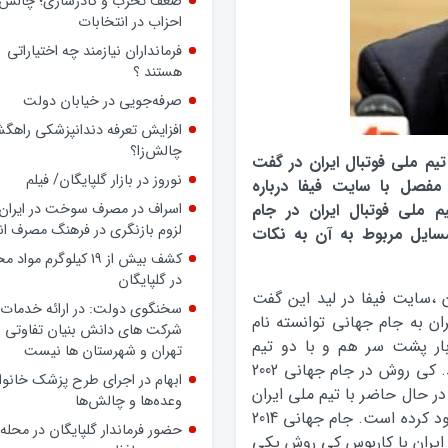
داشته باشد، حتی بدون داشتن
پرونده رسمی، بسیجی است
ضعف تحزب و کادرسازی؛ چالش
احزاب در انتخابات
فرمانداران نیازمند چه اختیاراتی
هستند ؟
صرفه‌جویی در خیابان دولت
یم ملی فوتبال ایران در گفت
افزایش تعرفه دندانپزشکی راهگشا
مفصل با سایت فیفا درباره
چالش‌زا؟
 ملی فوتبال ایران در جام
نوروز در بازار گلپایگان/ فیلم
سایل مربوط به آن به نکات
اسراف در مصرف سوخت در ایران؛
لزوم بازنگری در فرهنگ مصرف ان
 ،سایت فیفا در لید این گفت
کشف بیش از ۱۹ کیلوگرم مواد
 به جام جهانی توانسته نام
در گلپایگان
بار پشت سر هم و با دو تیم
سخنگوی دولت: در ارائه خدمات 
مختلف به جام جهانی صعود کرده است، ثبت کند. کی روش در جام جهانی 2002
شرکت های دانش بنیان تفاوتی ب
در حال حاضر با تیم ملی ایران
تهران و شهرستان ها نیست
به مهم ترین و بزرگترین تورنمنت فوتبال جهان صعود کرده است. جام جهاني 2014
ابهام در اجرای طرح پزشک خانوا
 ايران با کاربوس کی روش يکي