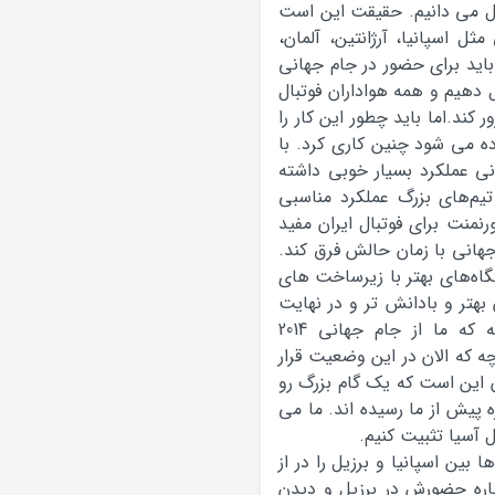
آل می دانیم. حقیقت این است
ثل اسپانيا، آرژانتين، آلمان،
ا باید برای حضور در جام جهانی
يل دهيم و همه هواداران فوتبال
کند.اما باید چطور اين کار را
ده می شود چنین کاری کرد. با
اني عملکرد بسیار خوبي داشته
تيم‌هاي بزرگ عملکرد مناسبی
نمنت براي فوتبال ايران مفيد
جهاني با زمان حالش فرق کند.
گاه‌هاي بهتر با زیرساخت های
 بهتر و بادانش تر و در نهایت
فوتبال جذاب‌تری داشته باشد. باید بگویم آنچه که ما از جام جهاني 2014
ه که الان در این وضعیت قرار
ن اين است که يک گام بزرگ رو
ه پيش از ما رسيده اند. ما می
ل آسيا تثبیت کنیم.
بین اسپانیا و برزیل را در از
 باره حضورش در برزیل و دیدن