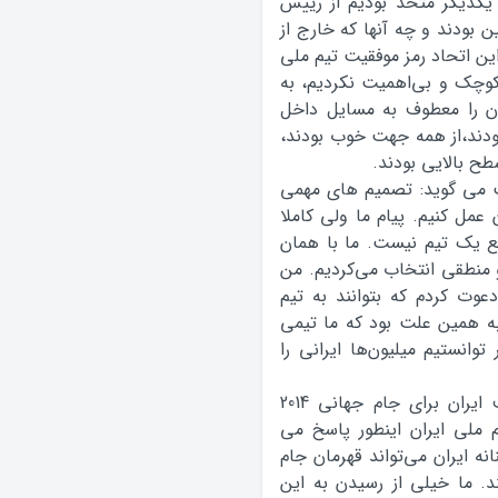
 يکديگر متحد بوديم از رييس
ن بودند و چه آنها که خارج از
ین اتحاد رمز موفقيت تیم ملی
کوچک و بي‌اهميت نکرديم، به
ن را معطوف به مسایل داخل
بودند،از همه جهت خوب بودند،
ح بالایی بودند.
 می گوید: تصمیم های مهمی
عمل کنیم. پیام ما ولی کاملا
ع یک تیم نیست. ما با همان
 منطقي انتخاب مي‌کرديم. من
دعوت کردم که بتوانند به تيم
به همين علت بود که ما تيمي
وانستيم ميليون‌ها ايراني را
خبرنگار سایت فیفا از کی روش می پرسد هدف ايران براي جام جهاني 2014
ملي ايران اینطور پاسخ می
نه ايران مي‌تواند قهرمان جام
. ما خيلي از رسيدن به اين