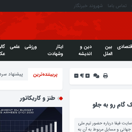
تماس باما
شهروند خبرنگار
قتصادی
بین
دین و
ایثار
ورزشی
علمی
گال
الملل
اندیشه
وشهادت
عک
پیشنهاد سردب
پربیننده‌ترین
طنز و کاریکاتور
گام رو به جلو
سایت فیفا درباره حضور تیم ملی
 جهانی و مسایل مربوط به آن به