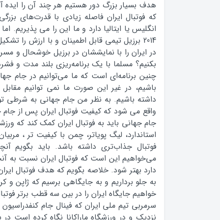
هدف بسيار بزرگ دور هستيم هر چند آن را ایده 
که فوتبال ايران فاصله زيادي با قدرت‌هاي بزرگي م
انگليس يا ايتاليا دارد و ما این را می پذیریم. ام
2014 برزیل تیمی قابل اطمينان و با ارزش را تشک
در ايران را با نمایششان در برزیل خوشحال و مسرور 
بکنيم؟ مسلما با يک برنامه‌ريزي بلند مدت و فشر
چنين برنامه‌اي است که ما مي‌توانيم در جام جه
باشيم، در غير اين صورت ما نمی توانیم مقابل 
داشته باشيم. به نظر من جام جهانی به شرطي تور
واقع می شود که کيفيت فوتبال ايران پس از جام 
جام جهاني بايد به فوتبال ايران کمک کند که ورزش
استاندارد، ليگ پوياتر، چمن با کیفیت تر ، مربيان
مي‌خواهيم اين است که فوتبال ایران نسبت به آنچ
دارد بهتر شود. خلاصه بگویم که هدف فوتبال ایرا
به جلو برداريم و به جایگاهی برسيم که ژاپن و کر
خواهیم جایگاه ایران را در بین سه قطب برتر فوتبا
سرمربی تیم ملی ایران که فینال جام کنفدراسیون ها 
نزدیک و در ورزشگاه ماراکانا نگاه کرده است در