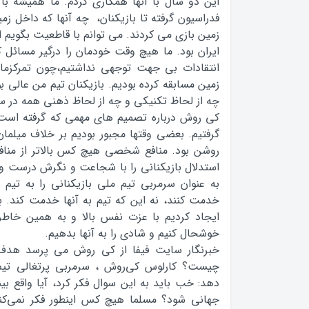
اين دو سال با آنها همکاري کردم. ما هميشه با
فدراسيون گرفته تا بازيکنان، چه آنها که داخل زمی
زمین بازی می کردند. می توانم با قاطعیت بگویم ا
ایران بود. ما هيچ وقت خودمان را درگير مسائل 
انتقادات بی جهت توجهي نداشتيم،چون تمرکزما
زمين مسابقه کرده بوديم. بازيکنان تيم من عالي 
چه از لحاظ تکنيکي و چه از لحاظ ذهني همه در سط
کی روش درباره تصمیم های مهمی که گرفته است
گرفتیم. بعضی وقتها مجبور بودیم بر خلاف میلمان 
روشن بود. منافع شخصی هیچ کس بالاتر از مناف
استدلال بازيکناني را با شجاعت و نگرش درست و
به عنوان سرمربی تیم ملی بازيکناني را به تيم 
خدمت کنند، نه اين که تيم به آنها خدمت کند. 
ايجاد کرديم با عزت نفس بالا و به همين خاطر ت
خوشحال کنيم و شادی را به آنها بدهیم.
چيست؟ کارلوس کي‌روش ، سرمربي پرتغالي تيم 
دهد: خب باید به این سوال فکر کرد، آیا واقع بينا
جهاني شود؟ مسلما هيچ کس اينطور فکر نمي‌کند