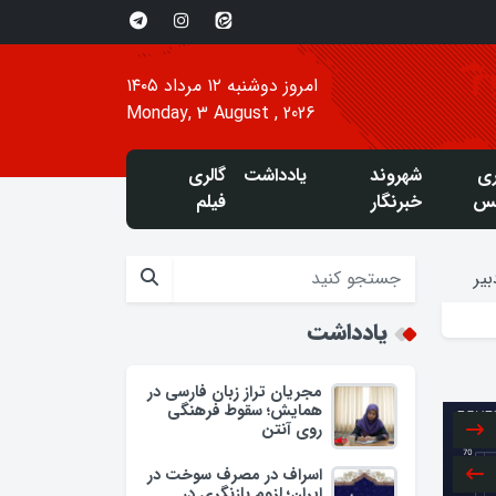
امروز دوشنبه ۱۲ مرداد ۱۴۰۵
Monday, 3 August , 2026
ری
شهروند
یادداشت
گالری
س
خبرنگار
فیلم
یر
یادداشت
مجریان تراز زبان فارسی در
همایش؛ سقوط فرهنگی
روی آنتن
اسراف در مصرف سوخت در
ایران؛ لزوم بازنگری در