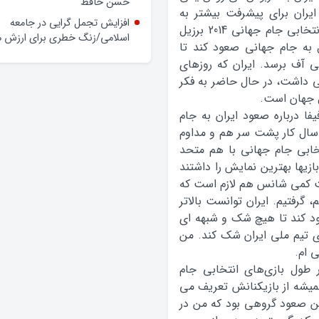
وعده‌ها و چالش‌ها
ایران برای پیشرفت بیشتر به
حضور فرماندار گلپایگان در محله
صعود به جام جهانی نیاز داشت و در مسابقات انتخابي جام جهاني 2014 برزيل
حسن حافظ
ل به جام جهانی صعود کند تا
افزایش تجمل گرایی در جامعه
لی آف برسد. ایران که روزهای
اسلامی/زنگ خطری برای ارزش ه
اتی داشت، در حال حاضر به فکر
ل جهان است.
ا درباره صعود ایران به جام
سال کار پشت سر هم و مداوم
نتخابی جام جهانی با هم متحد
ازیها بهترین نمایش را داشتند
قیت کمی شانس هم لازم است که
 گرفتیم. ایران توانست بالاتر
عود کند تا هیچ شک و شبهه ای
ی تیم ملی ایران شک کند. من
 ام.
 طول بازي‌هاي انتخابي جام
يشه از بازيکنانش تعریف می
این صعود گروهي بود که من در