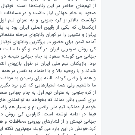
از تيم‌هاي حاضر در اين رقابت‌ها است. فوتبال 
توانست بالاتر از کره جنوبي و به عنوان تيم او
ازبکستان که یکی از رقیبن اصلی ایران بود به پ
پرفراز و نشیبی را در کوران رقابتهای مرحله مقدم
آماده شدن برای حضور در بزرگترین رقابتهای فوتبا
کی روش سرمربی ایران در گفت و گو با سایت فیف
جهانی می گوید:« صعود به جام جهانی نتیجه دو 
بود. بازیکنان تیم ملی ایران در طول بازیهای ا
شدند و با روحیه بالا و با اعتماد به نفس در همه ب
و همه را راضی کردند. البته برای رسیدن به موف
ما داشتیم ولی همه امتیازهایی که لازم بود بگیریم،
از کره جنوبی به عنوان تیم اول به جام جهانی ص
برای کسی باقی نماند که بخواهد به توانمندی ها
خودم از عملکرد تیم ملی راضی ام و بسیار هم راضی
فیفا در ادامه نوشته است: کارلوس کی روش در
جهاني تيمش را از فشارهاي بيروني محافظت و هم
کرد.خودش در این باره می گوید: مهم‌ترين نکته 