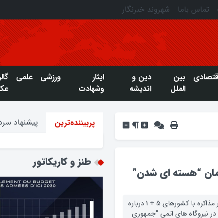
تماس باما
شهروند خبرنگار
قتصادی
بین
دین و
ایثار
ورزشی
علمی
گال
الملل
اندیشه
وشهادت
عک
پیشنهاد سردب
پربیننده‌ترین
طنز و کاریکاتور
مان “هسته ای شدن”
“دکتر روحانی” ، رییس جمهور جدید ایران در حالی که بر مذاکره با کشورهای 5 + 1 درباره
ت در نیروگاه های اتمی “جمهوری