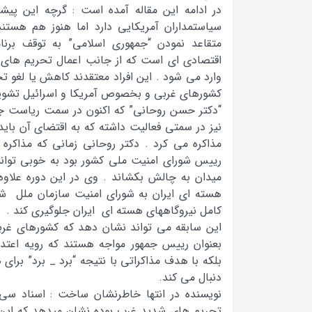
در ادامه این مقاله آمده است : گرچه این پیشنه
سیاستمداران آمریکایی دارد اما هنوز هم هستند
متقاعد نمودن “جمهوری اسلامی” به توقف بر
اقتصادی ای است که از جانب اعمال تحریم های د
وارد می شود . این افراد معتقدند کاهش یا لغو تحری
کشورهای غربی و بخصوص آمریکا و اسرائیل تشوی
“دکتر حسن روحانی” که اکنون در سمت ریاست جمه
نیز در سمتی فعالیت داشته که به اقتضای آن بای
مذاکره می کرد . دكتر روحانی زمانی که مذاکره 
رییس شورای امنیت ملی کشور بود به خوبی توان
میدان به چالش بکشاند . وی در این دوره علاوه 
هسته ای ایران به شورای امنیت سازمان ملل شد
کامل نیروگاههای هسته ای ایران جلوگیری کند .
این سابقه می تواند نشان دهد که کشورهای غربی
بعنوان رییس جمهور مواجه هستند که رویه اعتدا
بلکه با هدف مذاکراتی با نتیجه “برد _ برد” برای 
دنبال می کند.
نویسنده در انتها خاطرنشان ساخت : اسناد سی
تحریم های شدید غرب بوده نشان میدهد که این ت