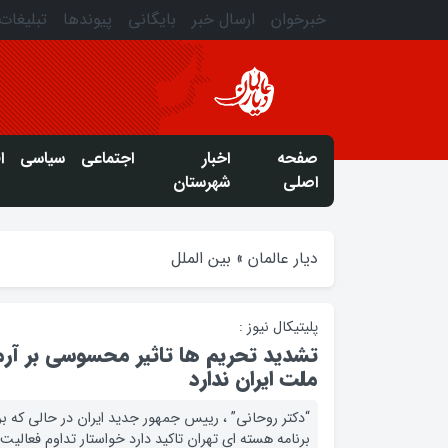
خبرخوان
ارسال خبر
بایگانی
پیوندها
تبلیغات
صفحه
اخبار
اجتماعی
سیاسی
ا
اصلی
شهرستان
دیار عالمان
»
بین الملل
پلیتیکال نیوز :
تشدید تحریم ها تاثیر محسوسی بر آر
ملت ایران ندارد
برنامه هسته ای تهران تاکید دارد خواستار تداوم فعالی