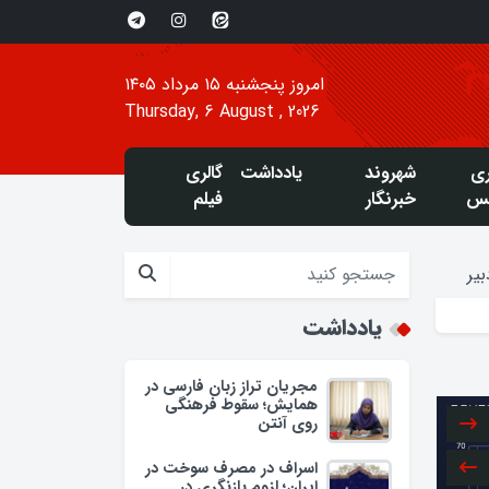
امروز پنجشنبه ۱۵ مرداد ۱۴۰۵
Thursday, 6 August , 2026
ری
شهروند
یادداشت
گالری
س
خبرنگار
فیلم
یر
یادداشت
مجریان تراز زبان فارسی در
همایش؛ سقوط فرهنگی
روی آنتن
اسراف در مصرف سوخت در
ایران؛ لزوم بازنگری در