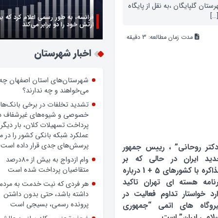
تان گلپایگان ،به نقل از پایگاه
…]
فرانسه، به طور رسمی اعلام کرد که ب
ارتش خود را دو برابر می‌کند
مدت زمان مطالعه:
3
دقیقه
زن اگر خوب باشه یه زندگی حالش خ
روز زن مبارک
اخبار شهرستان
شهرستان‌های استان اصفهان چه
می‌خواهند و چه ندارند؟
تشدید تخلفات در برخی بانک‌ها
خصوصی و شیوه‌های غیرشفاف د
کتر روحانی” ، رییس جمهور
پرداخت تسهیلات کلان، بار دیگر
دید ایران در حالی که بر
عملکرد شبکه بانکی کشور را در 
مذاکره با کشورهای 5 + 1 درباره
پرسش‌های جدی قرار داده است.
نامه هسته ای تهران تاکید
وام ازدواج به بیش از 80درصد
رد خواستار تداوم فعالیت در
متقاضیان پرداخت شده است
یروگاه های اتمی “جمهوری
هر فردی که نیت خدمت به مردم
لامی ایران” است .