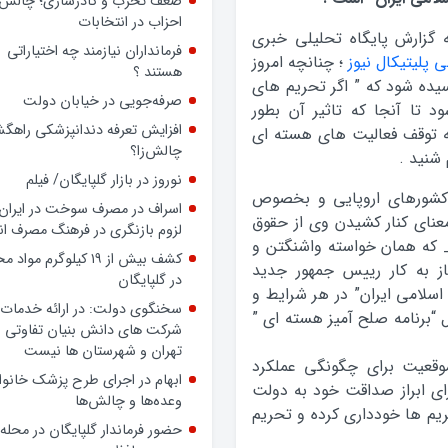
داشته باشد، حتی بدون داشتن
پرونده رسمی، بسیجی است
 گزارش پایگاه تحلیلی خبری
ضعف تحزب و کادرسازی؛ چالش
 پلیتیکال نیوز
؛ چنانچه امروز
احزاب در انتخابات
سیده شود که ” اگر تحریم های
فرمانداران نیازمند چه اختیاراتی
 تا آنجا که تاثیر آن بطور
هستند ؟
ه توقف فعالیت های هسته ای
صرفه‌جویی در خیابان دولت
 شنید .
افزایش تعرفه دندانپزشکی راهگشا
 کشورهای اروپایی و بخصوص
چالش‌زا؟
معنای کنار کشیدن وی از حقوق
نوروز در بازار گلپایگان/ فیلم
_ که همان خواسته واشنگتن و
اسراف در مصرف سوخت در ایران؛
ز به کار رییس جمهور جدید
لزوم بازنگری در فرهنگ مصرف ان
سلامی ایران” در هر شرایط و
کشف بیش از ۱۹ کیلوگرم مواد
 “برنامه صلح آمیز هسته ای ”
در گلپایگان
سخنگوی دولت: در ارائه خدمات 
موقعیت برای چگونگی عملکرد
شرکت های دانش بنیان تفاوتی ب
ای ابراز صداقت خود به دولت
تهران و شهرستان ها نیست
ریم ها خودداری کرده و تحریم
ابهام در اجرای طرح پزشک خانوا