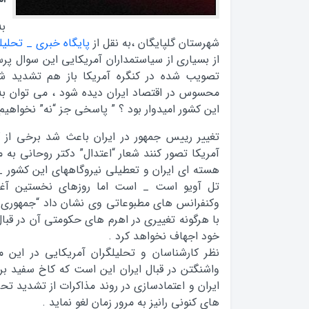
به
شهرستان گلپایگان ،به نقل از
پایگاه خبری _ تحلیلی
از بسیاری از سیاستمداران آمریکایی این سوال پر
تصویب شده در کنگره آمریکا باز هم تشدید شود
محسوس در اقتصاد ایران دیده شود ، می توان ب
این کشور امیدوار بود ؟ ” پاسخی جز “نه” نخواهیم
تغییر رییس جمهور در ایران باعث شد برخی از
آمریکا تصور کنند شعار “اعتدال” دکتر روحانی به 
هسته ای ایران و تعطیلی نیروگاههای این کشور 
تل آویو است _ است اما روزهای نخستین آغا
وکنفرانس های مطبوعاتی وی نشان داد “جمهوری ا
با هرگونه تغییری در اهرم های حکومتی آن در قبال
خود اجهاف نخواهد کرد .
نظر کارشناسان و تحلیلگران آمریکایی در این 
واشنگتن در قبال ایران این است که کاخ سفید بر
ایران و اعتمادسازی در روند مذاکرات از تشدید تح
های کنونی رانیز به مرور زمان لغو نماید .