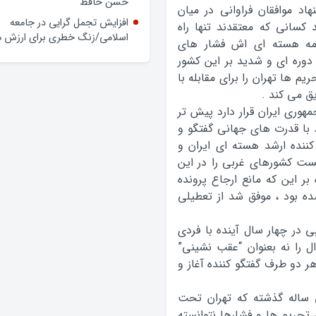
وعده‌ها و چالش‌ها
اد موافقان فراوانی در میان
حضور فرماندار گلپایگان در محله
 کسانی که معتقدند تنها راه
حسن حافظ
نامه هسته ای اش فشار های
افزایش تجمل گرایی در جامعه
وره ای و شدید بر این کشور
اسلامی/زنگ خطری برای ارزش ه
م ها تهران را برای مقابله با
ق می کند .
وری ایران قرار دارد پیش تر
د با قدرت های جهانی گفتگو و
کننده ارشد هسته ای ایران و
ست کشورهای غربی را در این
بر این که مانع ارجاع پرونده
ه بود ، موفق شد از تعطیلی
 در چهار سال آینده با فردی
ل را نه بعنوان “عقب نشینی”
هر دو طرف گفتگو کننده آغاز و
 ساله گذشته که تهران تحت
حریم ها و فشارها نتوانسته