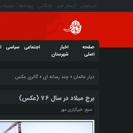
خبرخوان
ارسال خبر
بایگانی
پیوندها
تبلیغات
صفحه
اخبار
اجتماعی
سیاسی
ا
اصلی
شهرستان
دیار عالمان
»
چند رسانه ای
»
گالری عکس
برج میلاد در سال 76 (عکس)
منبع: خبرگزاری مهر