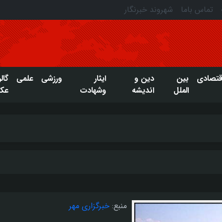
تماس باما
شهروند خبرنگار
قتصادی
بین
دین و
ایثار
ورزشی
علمی
گال
الملل
اندیشه
وشهادت
عک
منبع:
خبرگزاری مهر